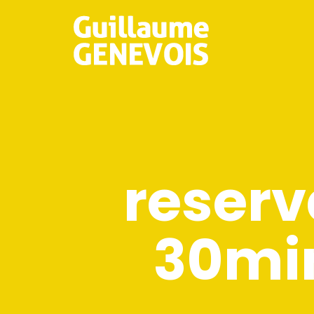
reserv
30mi