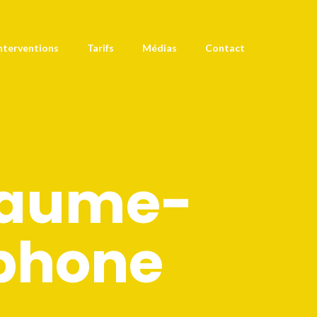
nterventions
Tarifs
Médias
Contact
llaume-
phone