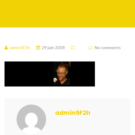
admin5F2h
29 juin 2018
No comments
admin5F2h